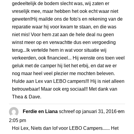
gedeeltelijk de bodem slecht was, wij zaten er
vreselijk mee, maar hebben het ook echt waar niet
geweten!Hij mailde ons de foto's en rekening van de
reparatie waar hij voor kwam te staan, en die was
niet mis! Voor hem zat aan de hele deal nu geen
winst meer op en verwachtte dus een vergoeding
terug...Ik vertelde hem in wat voor situatie wij
verkeerden, ook financieel... Hij wenste ons toen veel
geluk met de camper hij liet het erbij, en dat we er
nog maar heel veel plezier me mochten beleven.
Hulde aan Lex van LEBO campers!!! Hij is niet alleen
betrouwbaar! Maar ook erg sociaal!! Met dank van
Thea & Dave.
WISS
...
Ferdie en Liana
schreef op
januari 31, 2016
om
DEZE
2:05 pm
META
Hoi Lex, Niets dan lof voor LEBO Campers...... Het