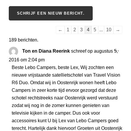
Navigatie
←
1
2
3
4
5
...
10
→
door
189 berichten.
de
WISS
...
Ton en Diana Reerink
schreef op
augustus 5,
gastenboek-
DEZE
2016
om
2:04 pm
lijst
META
Beste Lebo Campers, beste Lex, Wij zochten een
nieuwe vrijstaande satellietschotel van Travel Vision
R6 Duo. Omdat wij in Oostenrijk wonen heeft Lebo
Campers in zeer korte tijd ervoor gezorgd dat deze
schotel rechtstreeks naar Oostenrijk werd verstuurd
zodat wij nog in de zomer kunnen genieten van
televisie kijken in de camper. Dus ook voor
accessoires kunt U bij Lex van Lebo Campers goed
terecht. Hartelijk dank hiervoor! Groeten uit Oostenrijk