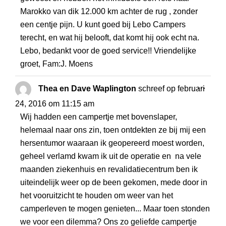
Marokko van dik 12.000 km achter de rug , zonder
een centje pijn. U kunt goed bij Lebo Campers
terecht, en wat hij belooft, dat komt hij ook echt na.
Lebo, bedankt voor de goed service!! Vriendelijke
groet, Fam:J. Moens
WISS
...
Thea en Dave Waplington
schreef op
februari
DEZE
24, 2016
om
11:15 am
META
Wij hadden een campertje met bovenslaper,
helemaal naar ons zin, toen ontdekten ze bij mij een
hersentumor waaraan ik geopereerd moest worden,
geheel verlamd kwam ik uit de operatie en na vele
maanden ziekenhuis en revalidatiecentrum ben ik
uiteindelijk weer op de been gekomen, mede door in
het vooruitzicht te houden om weer van het
camperleven te mogen genieten... Maar toen stonden
we voor een dilemma? Ons zo geliefde campertje