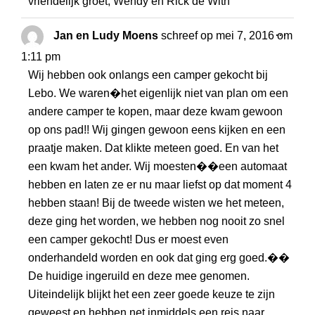
vriendelijk groet, Wendy en Rick de With
WISS
...
Jan en Ludy Moens
schreef op
mei 7, 2016
om
DEZE
1:11 pm
META
Wij hebben ook onlangs een camper gekocht bij
Lebo. We waren�het eigenlijk niet van plan om een
andere camper te kopen, maar deze kwam gewoon
op ons pad!! Wij gingen gewoon eens kijken en een
praatje maken. Dat klikte meteen goed. En van het
een kwam het ander. Wij moesten��een automaat
hebben en laten ze er nu maar liefst op dat moment 4
hebben staan! Bij de tweede wisten we het meteen,
deze ging het worden, we hebben nog nooit zo snel
een camper gekocht! Dus er moest even
onderhandeld worden en ook dat ging erg goed.��
De huidige ingeruild en deze mee genomen.
Uiteindelijk blijkt het een zeer goede keuze te zijn
geweest en hebben net inmiddels een reis naar