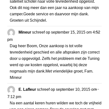
satelliet schotel naar volle tevredenheid opgelost.
Ook dit nog meer dan een jaar na aankoop van mijn
camper.Goede service en daarvoor mijn dank.
Groeten uit Schijndel.
WISS
...
Mineur
schreef op
september 15, 2015
om
4:52
DEZE
pm
META
Dag heer Boom, Onze aankoop is tot volle
tevredenheid geschied en alle afspraken zijn correct
door u opgevolgd. Zelfs het probleem met de Tuning
werd op uw kosten opgelost, waarbij bij deze
nogmaals mijn dank.Met vriendelijke groet, Fam.
Mineur
WISS
...
E. Lafleur
schreef op
september 10, 2015
om
DEZE
7:12 pm
META
Na een aantal keren huren wilden we toch de vrijheid