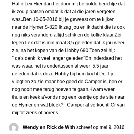
Hallo Lex,Hier dan het door mij beloofde berichtje dat
ik zou plaatsen omdat ik dat al die jaren vergeten
was..Ben 10-05-2016 bij je geweest om te kijken
naar de Hymer S-820.Ik zag jou en ik dacht die is ook
nog niks veranderd altijd schik en de koffie klaar.Zei
tegen Lex dat is minimaal 3,5 geleden dat ik jou weer
zie, na het kopen van de Hobby 690 Toen zei hij:
" da's denk ik veel langer geleden"En inderdaad het
was waar, het is ondertussen al weer 5,5 jaar
geleden dat ik deze Hobby bij hem kocht.De Tijd
vliegt en zo zie maar hoe goed de Camper is, ben er
nog nooit mee terug hoeven te gaan.Kwam weer
thuis en keek a'vonds nog een keertje op de site naar
de Hymer en wat bleek? Camper al verkocht! Gr van
mij tot ziens of horens.
WISS
...
Wendy en Rick de With
schreef op
mei 9, 2016
DEZE