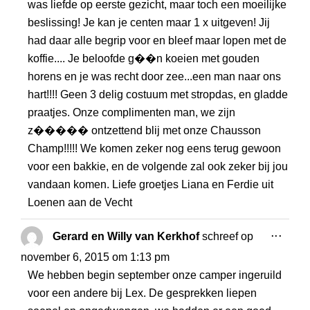
was liefde op eerste gezicht, maar toch een moeilijke
beslissing! Je kan je centen maar 1 x uitgeven! Jij
had daar alle begrip voor en bleef maar lopen met de
koffie.... Je beloofde g��n koeien met gouden
horens en je was recht door zee...een man naar ons
hart!!!! Geen 3 delig costuum met stropdas, en gladde
praatjes. Onze complimenten man, we zijn
z����� ontzettend blij met onze Chausson
Champ!!!!! We komen zeker nog eens terug gewoon
voor een bakkie, en de volgende zal ook zeker bij jou
vandaan komen. Liefe groetjes Liana en Ferdie uit
Loenen aan de Vecht
WISS
...
Gerard en Willy van Kerkhof
schreef op
DEZE
november 6, 2015
om
1:13 pm
META
We hebben begin september onze camper ingeruild
voor een andere bij Lex. De gesprekken liepen