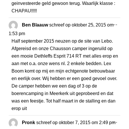
geinvesteerde geld gewoon terug. Waarlijk klasse :
CHAPAU!!!!!
WISS
...
Ben Blaauw
schreef op
oktober 25, 2015
om
DEZE
1:53 pm
META
Half september 2015 neuzen op de site van Lebo.
Afgereisd en onze Chausson camper ingeruild op
een mooie Dethleffs Esprit 714 RT met alles erop en
aan met o.a. onze wens nl. 2 enkele bedden. Lex
Boom komt op mij en mijn echtgenote betrouwbaar
en eerlijk over. Wij hebben er een goed gevoel over.
De camper hebben we een dag of 3 op de
boerencamping in Meerkerk uit geprobeerd en dat
was een feestje. Tot half maart in de stalling en dan
erop uit
WISS
...
Pronk
schreef op
oktober 7, 2015
om
2:49 pm
DEZE