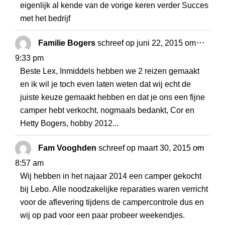
eigenlijk al kende van de vorige keren verder Succes
met het bedrijf
WISS
...
Familie Bogers
schreef op
juni 22, 2015
om
DEZE
9:33 pm
META
Beste Lex, Inmiddels hebben we 2 reizen gemaakt
en ik wil je toch even laten weten dat wij echt de
juiste keuze gemaakt hebben en dat je ons een fijne
camper hebt verkocht. nogmaals bedankt, Cor en
Hetty Bogers, hobby 2012...
WISS
...
Fam Vooghden
schreef op
maart 30, 2015
om
DEZE
8:57 am
META
Wij hebben in het najaar 2014 een camper gekocht
bij Lebo. Alle noodzakelijke reparaties waren verricht
voor de aflevering tijdens de campercontrole dus en
wij op pad voor een paar probeer weekendjes.