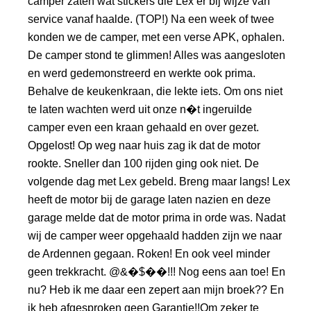
camper zaten wat stickers die Lex er bij wijze van
service vanaf haalde. (TOP!) Na een week of twee
konden we de camper, met een verse APK, ophalen.
De camper stond te glimmen! Alles was aangesloten
en werd gedemonstreerd en werkte ook prima.
Behalve de keukenkraan, die lekte iets. Om ons niet
te laten wachten werd uit onze n�t ingeruilde
camper even een kraan gehaald en over gezet.
Opgelost! Op weg naar huis zag ik dat de motor
rookte. Sneller dan 100 rijden ging ook niet. De
volgende dag met Lex gebeld. Breng maar langs! Lex
heeft de motor bij de garage laten nazien en deze
garage melde dat de motor prima in orde was. Nadat
wij de camper weer opgehaald hadden zijn we naar
de Ardennen gegaan. Roken! En ook veel minder
geen trekkracht. @&�$��!!! Nog eens aan toe! En
nu? Heb ik me daar een zepert aan mijn broek?? En
ik heb afgesproken geen Garantie!!Om zeker te