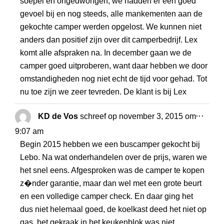
soepel en ongedwongen, we hadden er een goed
gevoel bij en nog steeds, alle mankementen aan de
gekochte camper werden opgelost. We kunnen niet
anders dan positief zijn over dit camperbedrijf. Lex
komt alle afspraken na. In december gaan we de
camper goed uitproberen, want daar hebben we door
omstandigheden nog niet echt de tijd voor gehad. Tot
nu toe zijn we zeer tevreden. De klant is bij Lex
WISS
...
KD de Vos
schreef op
november 3, 2015
om
DEZE
9:07 am
META
Begin 2015 hebben we een buscamper gekocht bij
Lebo. Na wat onderhandelen over de prijs, waren we
het snel eens. Afgesproken was de camper te kopen
z�nder garantie, maar dan wel met een grote beurt
en een volledige camper check. En daar ging het
dus niet helemaal goed, de koelkast deed het niet op
gas, het gekraak in het keukenblok was niet