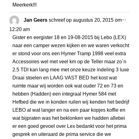
Meerkerk!!!
WISS
...
Jan Geers
schreef op
augustus 20, 2015
om
DEZE
12:20 am
META
Gister en eergister 18 en 19-08-2015 bij Lebo (LEX)
naar een camper wezen kijken en we waren verkocht
er stond voor ons een Hymer Tramp 1998 veel extra
Accessoires wel met veel km op de Teller maar zo`n
2.5 TDI kan lang mee met onze keuze indeling 3 luxe
Draai stoelen en LAAG VAST BED het kost wat
ruimte maar wij worden ook wat ouder 72 en 73 en
hebben (Hadden) een integraal Hymer 584 met
Hefbed die we in konden ruilen wij kenden het bedrijf
LEBO al wat langer en na een paar kopjes koffie en
wat bijpraten was het beklonken we hadden allebei
er een goed gevoel over Lex bedankt voor het prima
gesprek en uiteraard de prima service die we