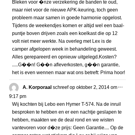
Bleken voor �nze verzekering de banden te oud,
maar niet voor de nieuwe APK-keuring, toch geen
probleem maar samen in goede harmonie opgelost.
Tijdens de weekendjes komen er altijd wel een baal-
puntje boven drijven zoals een koelkast die op 12
volt niet meer werkte. Na overleg met Lex is de
camper afgelopen week in behandeling geweest.
Alles gerepareerd en opnieuw uitgelegd.Kosten?
.....G��n! G��n afleverkosten, g��n garantie,
het is even wennen maar wat ons betreft: Prima hoor!
WISS
...
A. Korporaal
schreef op
oktober 2, 2014
om
DEZE
9:17 pm
META
Wij kochten bij Lebo een Hymer T-574. Na de inruil
besproken te hebben en er een nachtje geslapen te
hebben, maakten we de deal rond en we wisten
vantevoren voor d�ze prijs: Geen Garantie.... Op de