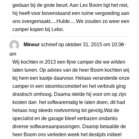
gedaan bij de grote beurt. Aan Lex Boom ligt het niet,
hij heeft voor bovenstaand een ruime vergoeding aan
ons overgemaakt.....Hulde.... We zouden zo weer een
camper kopen bij Lebo.
WISS
...
Mineur
schreef op
oktober 31, 2015
om
10:36
DEZE
am
META
Wij kochten in 2013 een fijne camper die we wilden
laten tunen. Op advies van de heer Boom kochten wij
bij hem een kastje daarvoor. Helaas veranderde onze
camper in een stoomlocomotief en het verbruik ging
drastisch omhoog. Daarna stelde hij voor om op zijn
kosten dan het softwarematig te laten doen, dit had
helaas nog steeds roetvorming tot gevolg.Wat de
specialist en de garage bleef verbazen ondanks
diverse softwareaanpassingen. Daarop betaalde de
heer Boom ons verleden week het destijds initieel