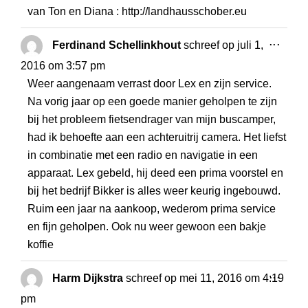
van Ton en Diana : http://landhausschober.eu
WISS
...
Ferdinand Schellinkhout
schreef op
juli 1,
DEZE
2016
om
3:57 pm
META
Weer aangenaam verrast door Lex en zijn service.
Na vorig jaar op een goede manier geholpen te zijn
bij het probleem fietsendrager van mijn buscamper,
had ik behoefte aan een achteruitrij camera. Het liefst
in combinatie met een radio en navigatie in een
apparaat. Lex gebeld, hij deed een prima voorstel en
bij het bedrijf Bikker is alles weer keurig ingebouwd.
Ruim een jaar na aankoop, wederom prima service
en fijn geholpen. Ook nu weer gewoon een bakje
koffie
WISS
...
Harm Dijkstra
schreef op
mei 11, 2016
om
4:19
DEZE
pm
META