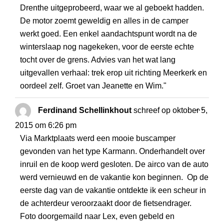
Drenthe uitgeprobeerd, waar we al geboekt hadden.
De motor zoemt geweldig en alles in de camper
werkt goed. Een enkel aandachtspunt wordt na de
winterslaap nog nagekeken, voor de eerste echte
tocht over de grens. Advies van het wat lang
uitgevallen verhaal: trek erop uit richting Meerkerk en
oordeel zelf. Groet van Jeanette en Wim."
WISS
...
Ferdinand Schellinkhout
schreef op
oktober 5,
DEZE
2015
om
6:26 pm
META
Via Marktplaats werd een mooie buscamper
gevonden van het type Karmann. Onderhandelt over
inruil en de koop werd gesloten. De airco van de auto
werd vernieuwd en de vakantie kon beginnen. Op de
eerste dag van de vakantie ontdekte ik een scheur in
de achterdeur veroorzaakt door de fietsendrager.
Foto doorgemaild naar Lex, even gebeld en